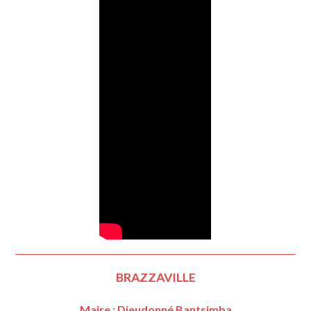
BRAZZAVILLE
Maire : Dieudonné Bantsimba