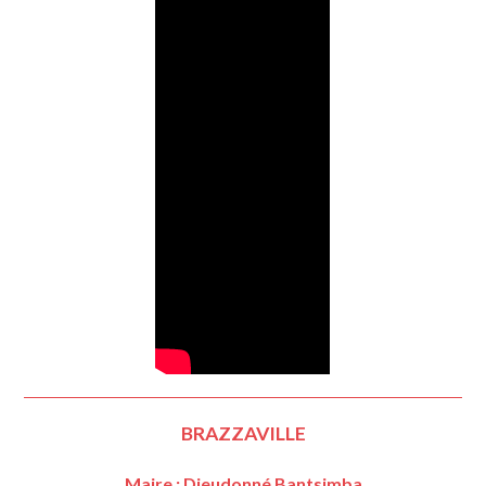
BRAZZAVILLE
Maire : Dieudonné Bantsimba